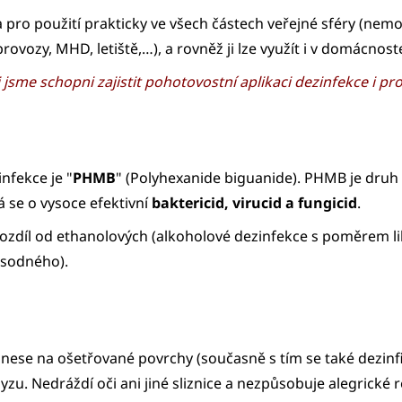
o použití prakticky ve všech částech veřejné sféry (nemocn
rovozy, MHD, letiště,…), a rovněž ji lze využít i v domácnos
 jsme schopni zajistit pohotovostní aplikaci dezinfekce i p
nfekce je "
PHMB
" (Polyhexanide biguanide). PHMB je druh
á se o vysoce efektivní
baktericid, virucid a fungicid
.
 rozdíl od ethanolových (alkoholové dezinfekce s poměrem l
 sodného).
ese na ošetřované povrchy (současně s tím se také dezinfi
zu. Nedráždí oči ani jiné sliznice a nezpůsobuje alegrické 