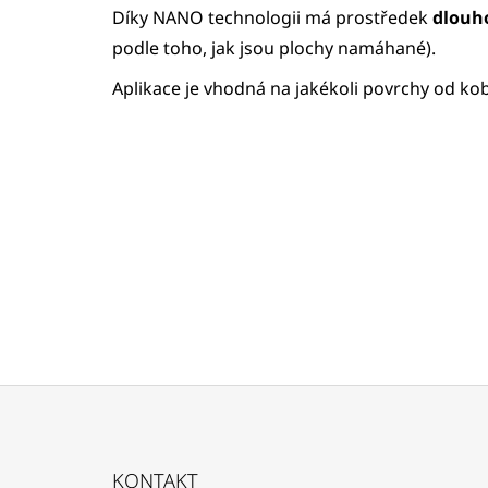
Díky NANO technologii má prostředek
dlouho
podle toho, jak jsou plochy namáhané).
Aplikace je vhodná na jakékoli povrchy od kobe
Z
Á
KONTAKT