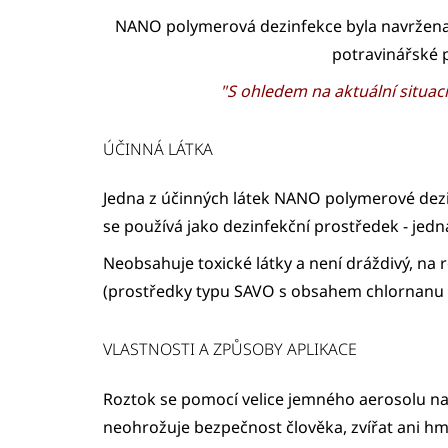
NANO polymerová dezinfekce byla navržena pr
potravinářské p
"S ohledem na aktuální situaci
ÚČINNÁ LÁTKA
Jedna z účinných látek NANO polymerové dezi
se používá jako dezinfekční prostředek - jedn
Neobsahuje toxické látky a není dráždivý, na
(prostředky typu SAVO s obsahem chlornanu
VLASTNOSTI A ZPŮSOBY APLIKACE
Roztok se pomocí velice jemného aerosolu nan
neohrožuje bezpečnost člověka, zvířat ani hmy