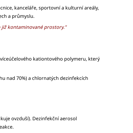
ice, kanceláře, sportovní a kulturní areály,
tech a průmyslu.
ro již kontaminované prostory."
 víceúčelového kationtového polymeru, který
ihu nad 70%) a chlornatých dezinfekcích
kuje ovzduší). Dezinfekční aerosol
reakce.