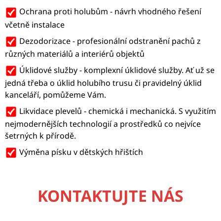
A
Ochrana proti holubům - návrh vhodného řešení
J
včetně instalace
Í
Dezodorizace - profesionální odstranění pachů z
T
různých materiálů a interiérů objektů
?
Úklidové služby - komplexní úklidové služby. Ať už se
jedná třeba o úklid holubího trusu či pravidelný úklid
kanceláří, pomůžeme Vám.
Likvidace plevelů - chemická i mechanická. S využitím
HLEDAT
nejmodernějších technologií a prostředků co nejvíce
šetrných k přírodě.
Výměna písku v dětských hřištích
KONTAKTUJTE NÁS