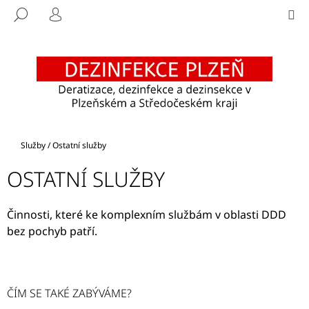
K
Přejít
M
HLEDAT
na
O
PŘIHLÁŠENÍ
ZPĚT
ZPĚT
obsah
Š
Í
C
K
O
P
O
T
Domů
Služby
/
Ostatní služby
Ř
OSTATNÍ SLUŽBY
E
B
Činnosti, které ke komplexním službám v oblasti DDD
U
bez pochyb patří.
J
E
T
E
ČÍM SE TAKÉ ZABÝVÁME?
N