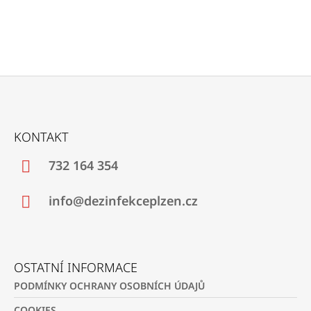
Z
Á
KONTAKT
P
A
732 164 354
T
Í
info@dezinfekceplzen.cz
OSTATNÍ INFORMACE
PODMÍNKY OCHRANY OSOBNÍCH ÚDAJŮ
COOKIES